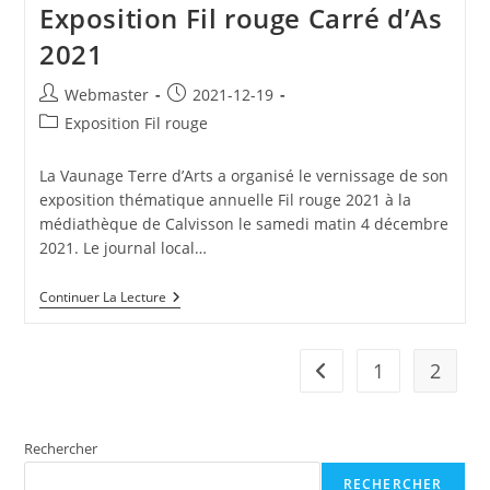
Exposition Fil rouge Carré d’As
2021
Auteur/autrice
Publication
Webmaster
2021-12-19
de
publiée :
Post
Exposition Fil rouge
la
category:
publication :
La Vaunage Terre d’Arts a organisé le vernissage de son
exposition thématique annuelle Fil rouge 2021 à la
médiathèque de Calvisson le samedi matin 4 décembre
2021. Le journal local…
Exposition
Continuer La Lecture
Fil
Rouge
Carré
D’As
1
2
Go to the previous pag
2021
Rechercher
RECHERCHER