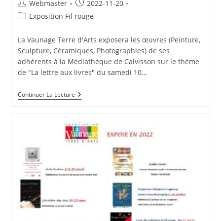
Auteur/autrice
Publication
Webmaster
2022-11-20
de
publiée :
Post
Exposition Fil rouge
la
category:
publication :
La Vaunage Terre d'Arts exposera les œuvres (Peinture,
Sculpture, Céramiques, Photographies) de ses
adhérents à la Médiathèque de Calvisson sur le thème
de "La lettre aux livres" du samedi 10…
Fil
Continuer La Lecture
Rouge
2022
À
Calvisson