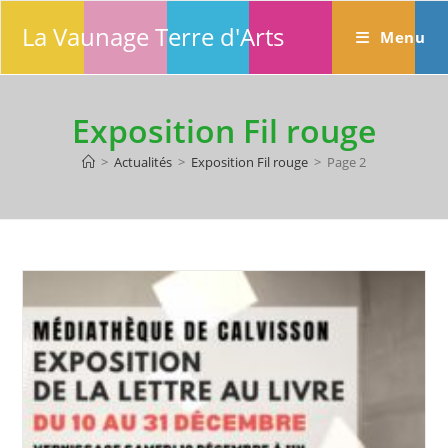
Skip
La Vaunage Terre d'Arts
to
Menu
content
Exposition Fil rouge
>
Actualités
>
Exposition Fil rouge
>
Page 2