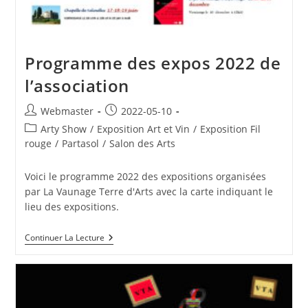
Programme des expos 2022 de
l’association
Auteur/autrice
Publication
Webmaster
2022-05-10
de
publiée :
Post
Arty Show
/
Exposition Art et Vin
/
Exposition Fil
la
category:
rouge
/
Partasol
/
Salon des Arts
publication :
Voici le programme 2022 des expositions organisées
par La Vaunage Terre d'Arts avec la carte indiquant le
lieu des expositions.
Programme
Continuer La Lecture
Des
Expos
2022
De
L’association