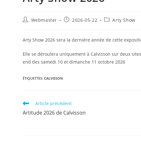
Auteur/autrice
Publication
Post
Webmaster
2026-05-22
Arty Show
de
publiée :
category:
la
publication :
Arty Show 2026 sera la dernière année de cette expositi
Elle se déroulera uniquement à Calvisson sur deux sites
end des samedi 10 et dimanche 11 octobre 2026
ÉTIQUETTES
:
CALVISSON
Read
Article précédent
more
Artitude 2026 de Calvisson
articles