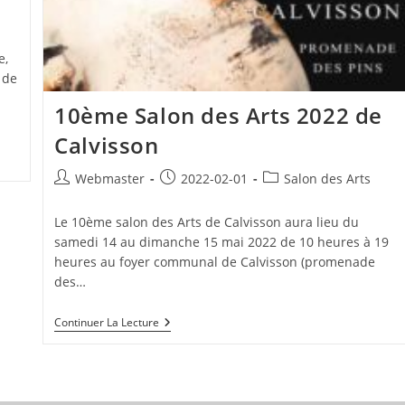
e,
 de
10ème Salon des Arts 2022 de
Calvisson
Auteur/autrice
Publication
Post
Webmaster
2022-02-01
Salon des Arts
de
publiée :
category:
la
Le 10ème salon des Arts de Calvisson aura lieu du
publication :
samedi 14 au dimanche 15 mai 2022 de 10 heures à 19
heures au foyer communal de Calvisson (promenade
des…
10ème
Continuer La Lecture
Salon
Des
Arts
2022
De