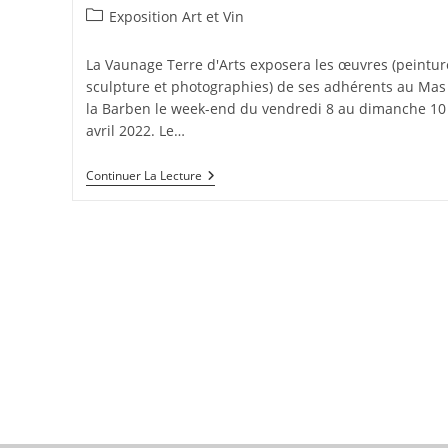
de
publiée :
Post
Exposition Art et Vin
la
category:
publication :
La Vaunage Terre d'Arts exposera les œuvres (peintur
sculpture et photographies) de ses adhérents au Mas
la Barben le week-end du vendredi 8 au dimanche 10
avril 2022. Le…
Exposition
Continuer La Lecture
Art
Et
Vin
2022