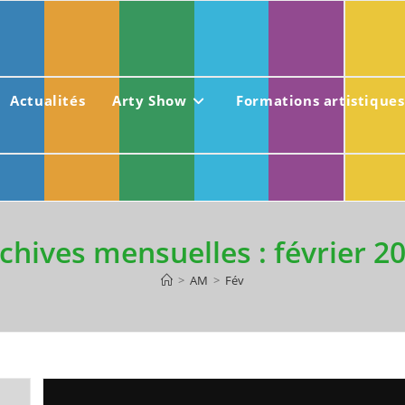
Actualités
Arty Show
Formations artistiques
chives mensuelles : février 2
>
AM
>
Fév