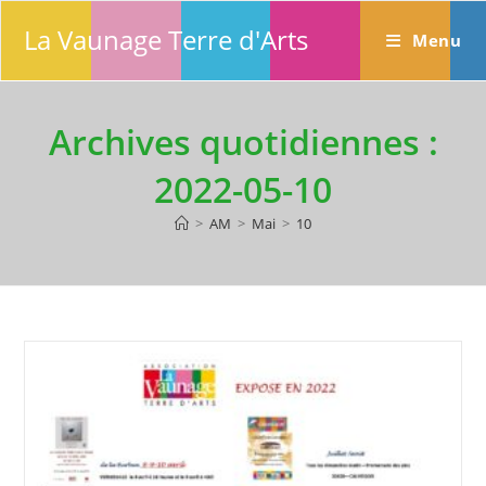
Skip
La Vaunage Terre d'Arts
to
Menu
content
Archives quotidiennes :
2022-05-10
>
AM
>
Mai
>
10