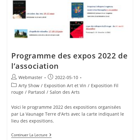
Programme des expos 2022 de
l’association
Auteur/autrice
Publication
Webmaster
2022-05-10
de
publiée :
Post
Arty Show
/
Exposition Art et Vin
/
Exposition Fil
la
category:
rouge
/
Partasol
/
Salon des Arts
publication :
Voici le programme 2022 des expositions organisées
par La Vaunage Terre d'Arts avec la carte indiquant le
lieu des expositions.
Programme
Continuer La Lecture
Des