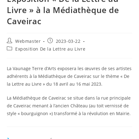
Livre » à la Médiathèque de
Caveirac
Auteur/autrice
Publication
Webmaster
2023-03-22
de
publiée :
Post
Exposition De la Lettre au Livre
la
category:
publication :
La Vaunage Terre d’Arts exposera les œuvres de ses artistes
adhérents à la Médiathèque de Caveirac sur le thème « De
la Lettre au Livre » du 18 avril au 16 mai 2023.
La Médiathèque de Caveirac se situe dans la rue principale
de Caveirac menant à l’ancien Château (au toit vernissé de
style « bourguignon ») transformé à la révolution en Mairie.