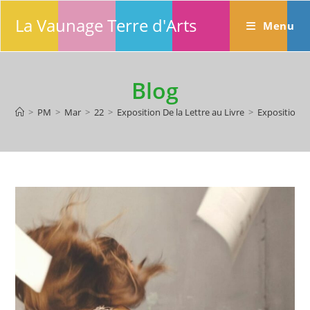
Skip
La Vaunage Terre d'Arts
to
Menu
content
Blog
>
PM
>
Mar
>
22
>
Exposition De la Lettre au Livre
>
Exposition «