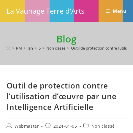
Skip
La Vaunage Terre d'Arts
to
Menu
content
Blog
>
PM
>
Jan
>
5
>
Non classé
>
Outil de protection contre l’utilisat
Outil de protection contre
l’utilisation d’œuvre par une
Intelligence Artificielle
Auteur/autrice
Publication
Post
Webmaster
2024-01-05
Non classé
de
publiée :
category: