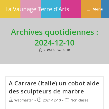
Skip
La Vaunage Terre d'Arts
to
Menu
content
Archives quotidiennes :
2024-12-10
>
PM
>
Déc
>
10
A Carrare (Italie) un cobot aide
des sculpteurs de marbre
Auteur/autrice
Publication
Post
Webmaster
2024-12-10
Non classé
de
publiée :
category: