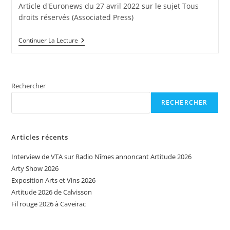
la
Article d'Euronews du 27 avril 2022 sur le sujet Tous
publication :
droits réservés (Associated Press)
A
Continuer La Lecture
Carrare
(Italie)
Un
Cobot
Aide
Rechercher
Des
Sculpteurs
RECHERCHER
De
Marbre
Articles récents
Interview de VTA sur Radio Nîmes annoncant Artitude 2026
Arty Show 2026
Exposition Arts et Vins 2026
Artitude 2026 de Calvisson
Fil rouge 2026 à Caveirac