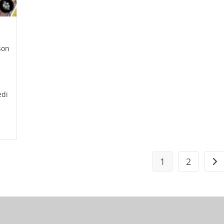
son
edi
1
2
All