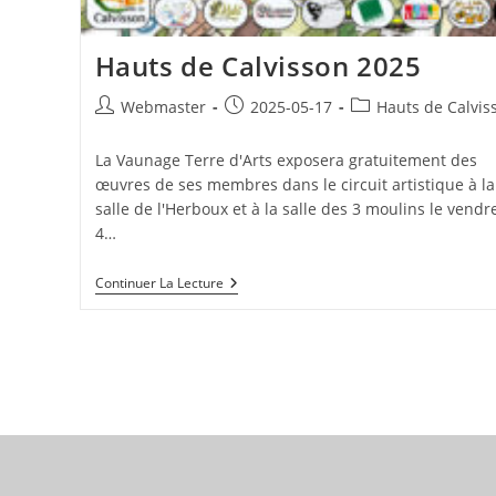
Hauts de Calvisson 2025
Auteur/autrice
Publication
Post
Webmaster
2025-05-17
Hauts de Calvis
de
publiée :
category:
la
La Vaunage Terre d'Arts exposera gratuitement des
publication :
œuvres de ses membres dans le circuit artistique à la
salle de l'Herboux et à la salle des 3 moulins le vendr
4…
Hauts
Continuer La Lecture
De
Calvisson
2025