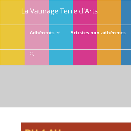
Skip
La Vaunage Terre d'Arts
to
content
Adhérents
Artistes non-adhérents
Toggle
website
search