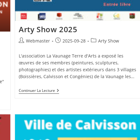
Arty Show 2025
Auteur/autrice
Publication
Post
Webmaster
2025-09-28
Arty Show
de
publiée :
category:
la
L'association La Vaunage Terre d'Arts a exposé les
publication :
œuvres de ses membres (peintures, sculptures,
photographies) et des artistes extérieurs dans 3 villages
(Boissières, Calvisson et Congénies) de la Vaunage les…
e"
Arty
Continuer La Lecture
Show
2025