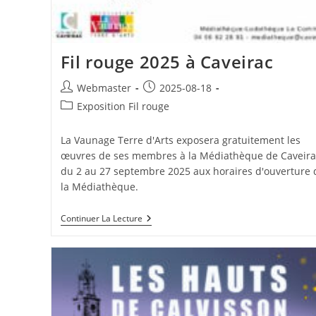
Fil rouge 2025 à Caveirac
Auteur/autrice
Publication
Webmaster
2025-08-18
de
publiée :
Post
Exposition Fil rouge
la
category:
publication :
La Vaunage Terre d'Arts exposera gratuitement les
œuvres de ses membres à la Médiathèque de Caveira
du 2 au 27 septembre 2025 aux horaires d'ouverture 
la Médiathèque.
Fil
Continuer La Lecture
Rouge
2025
À
Caveirac