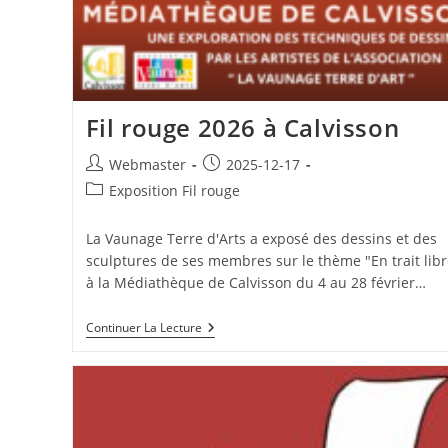
Fil rouge 2026 à Calvisson
Auteur/autrice
Publication
Webmaster
2025-12-17
de
publiée :
Post
Exposition Fil rouge
la
category:
publication :
La Vaunage Terre d'Arts a exposé des dessins et des
sculptures de ses membres sur le thème "En trait libr
à la Médiathèque de Calvisson du 4 au 28 février…
Fil
Continuer La Lecture
Rouge
2026
À
Calvisson