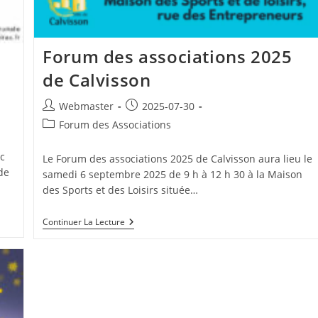
Forum des associations 2025
de Calvisson
Auteur/autrice
Publication
Webmaster
2025-07-30
de
publiée :
Post
Forum des Associations
la
category:
publication :
c
Le Forum des associations 2025 de Calvisson aura lieu le
de
samedi 6 septembre 2025 de 9 h à 12 h 30 à la Maison
des Sports et des Loisirs située…
Forum
Continuer La Lecture
Des
Associations
2025
De
Calvisson