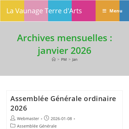
Skip
La Vaunage Terre d'Arts
to
Menu
content
Archives mensuelles :
janvier 2026
>
PM
>
Jan
Assemblée Générale ordinaire
2026
Auteur/autrice
Publication
Webmaster
2026-01-08
de
publiée :
Post
Assemblée Générale