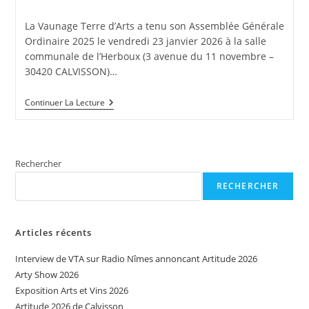
la
category:
publication :
La Vaunage Terre d’Arts a tenu son Assemblée Générale
Ordinaire 2025 le vendredi 23 janvier 2026 à la salle
communale de l’Herboux (3 avenue du 11 novembre –
30420 CALVISSON)…
Assemblée
Continuer La Lecture
Générale
Ordinaire
2026
Rechercher
RECHERCHER
Articles récents
Interview de VTA sur Radio Nîmes annoncant Artitude 2026
Arty Show 2026
Exposition Arts et Vins 2026
Artitude 2026 de Calvisson