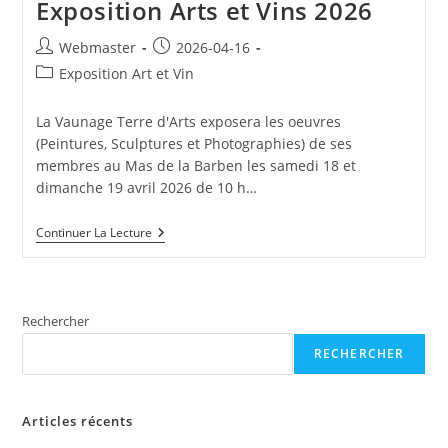
Exposition Arts et Vins 2026
Auteur/autrice
Publication
Webmaster
2026-04-16
de
publiée :
Post
Exposition Art et Vin
la
category:
publication :
La Vaunage Terre d'Arts exposera les oeuvres
(Peintures, Sculptures et Photographies) de ses
membres au Mas de la Barben les samedi 18 et
dimanche 19 avril 2026 de 10 h…
Exposition
Continuer La Lecture
Arts
Et
Vins
2026
Rechercher
RECHERCHER
Articles récents