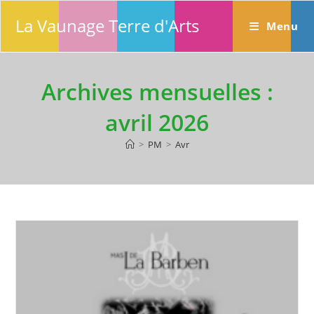
Skip
La Vaunage Terre d'Arts
to
Menu
content
Archives mensuelles :
avril 2026
>
PM
>
Avr