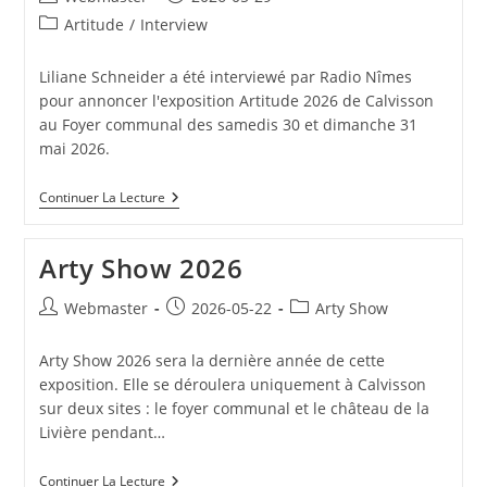
de
publiée :
Post
Artitude
/
Interview
la
category:
publication :
Liliane Schneider a été interviewé par Radio Nîmes
pour annoncer l'exposition Artitude 2026 de Calvisson
au Foyer communal des samedis 30 et dimanche 31
mai 2026.
Interview
Continuer La Lecture
De
VTA
Sur
Arty Show 2026
Radio
Nîmes
Annoncant
Auteur/autrice
Publication
Post
Webmaster
2026-05-22
Arty Show
Artitude
de
publiée :
category:
2026
la
Arty Show 2026 sera la dernière année de cette
publication :
exposition. Elle se déroulera uniquement à Calvisson
sur deux sites : le foyer communal et le château de la
Livière pendant…
Arty
Continuer La Lecture