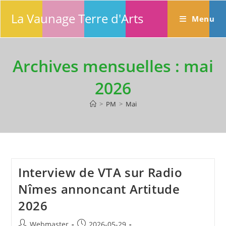
Skip
La Vaunage Terre d'Arts
to
Menu
content
Archives mensuelles : mai
2026
>
PM
>
Mai
Interview de VTA sur Radio
Nîmes annoncant Artitude
2026
Auteur/autrice
Publication
Webmaster
2026-05-29