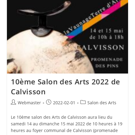
10ème Salon des Arts 2022 de
Calvisson
Auteur/autrice
Publication
Post
Webmaster
2022-02-01
Salon des Arts
de
publiée :
category:
la
Le 10ème salon des Arts de Calvisson aura lieu du
publication :
samedi 14 au dimanche 15 mai 2022 de 10 heures à 19
heures au foyer communal de Calvisson (promenade