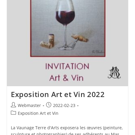
Exposition Art et Vin 2022
Auteur/autrice
Publication
Webmaster
2022-02-23
de
publiée :
Post
Exposition Art et Vin
la
category:
publication :
La Vaunage Terre d'Arts exposera les œuvres (peinture,
sculpture et photographies) de ses adhérents au Mas