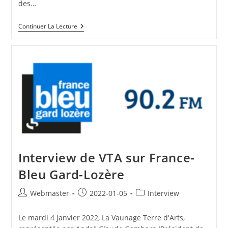
des…
10ème
Continuer La Lecture
Salon
Des
Arts
2022
De
Calvisson
Interview de VTA sur France-
Bleu Gard-Lozère
Auteur/autrice
Publication
Post
Webmaster
2022-01-05
Interview
de
publiée :
category:
la
Le mardi 4 janvier 2022, La Vaunage Terre d'Arts,
publication :