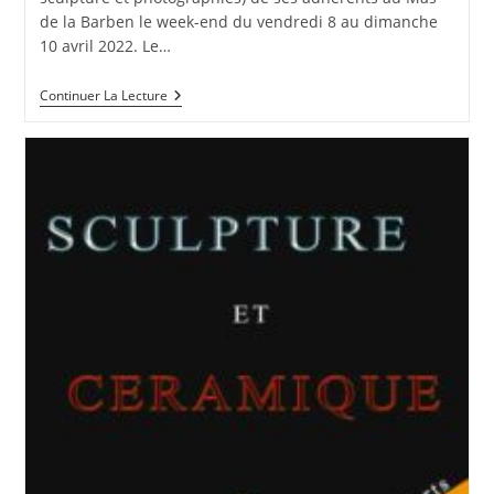
de la Barben le week-end du vendredi 8 au dimanche
10 avril 2022. Le…
Exposition
Continuer La Lecture
Art
Et
Vin
2022