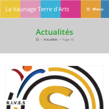
Skip
La Vaunage Terre d'Arts
to
Menu
content
Actualités
>
Actualités
>
Page 10