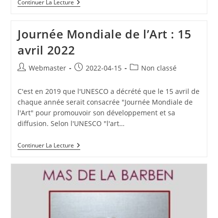
Interview
Continuer La Lecture
De
VTA
Sur
Journée Mondiale de l’Art : 15
Radio
Système
avril 2022
De
Vauvert
Auteur/autrice
Publication
Post
Webmaster
2022-04-15
Non classé
de
publiée :
category:
la
C'est en 2019 que l'UNESCO a décrété que le 15 avril de
publication :
chaque année serait consacrée "Journée Mondiale de
l'Art" pour promouvoir son développement et sa
diffusion. Selon l'UNESCO "l'art…
Journée
Continuer La Lecture
Mondiale
De
L’Art
:
15
Avril
2022