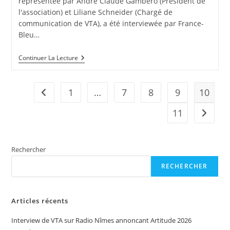
représentée par André Claude Gambero (Président de
l'association) et Liliane Schneider (Chargé de
communication de VTA), a été interviewée par France-
Bleu…
Interview
Continuer La Lecture
De
VTA
Sur
France-
1
…
7
8
9
10
Go to the previous page
Bleu
Gard-
11
Aller à 
Lozère
Rechercher
RECHERCHER
Articles récents
Interview de VTA sur Radio Nîmes annoncant Artitude 2026