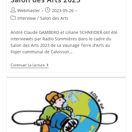
Auteur/autrice
Publication
Webmaster
2023-05-26
de
publiée :
Post
Interview
/
Salon des Arts
la
category:
publication :
André Claude GAMBERO et Liliane SCHNEIDER ont été
interviewés par Radio Sommières dans le cadre du
Salon des Arts 2023 de La Vaunage Terre d'Arts au
Foyer communal de Calvisson…
Interview
Continuer La Lecture
De
VTA
Sur
Radio
Sommières
Pour
Annoncer
Le
Salon
Des
Arts
2023