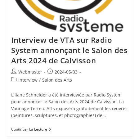
Interview de VTA sur Radio
System annonçant le Salon des
Arts 2024 de Calvisson
Auteur/autrice
Publication
Webmaster
2024-05-03
de
publiée :
Post
Interview
/
Salon des Arts
la
category:
publication :
Liliane Schneider a été interviewée par Radio System
pour annoncer le Salon des Arts 2024 de Calvisson. La
Vaunage Terre d'Arts exposera gratuitement les œuvres
(peintures, sculptures, et photographies) de…
Interview
Continuer La Lecture
De