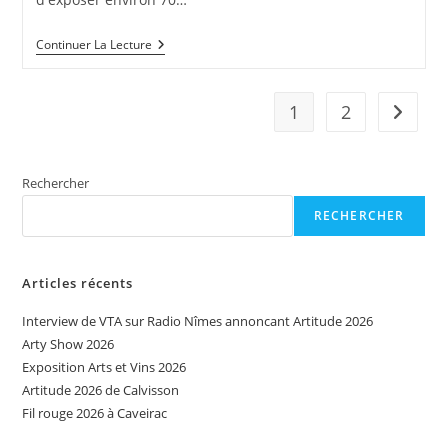
Interview
Continuer La Lecture
De
VTA
Sur
Radio
1
2
Aller à 
Sommières
Annonçant
Arty
Show
Rechercher
2022
RECHERCHER
Articles récents
Interview de VTA sur Radio Nîmes annoncant Artitude 2026
Arty Show 2026
Exposition Arts et Vins 2026
Artitude 2026 de Calvisson
Fil rouge 2026 à Caveirac