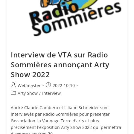
Interview de VTA sur Radio
Sommières annonçant Arty
Show 2022
Auteur/autrice
Publication
Webmaster
2022-10-10
de
publiée :
Post
Arty Show
/
Interview
la
category:
publication :
André Claude Gambero et Liliane Schneider sont
interviewés par Radio Sommières pour présenter
l'association La Vaunage Terre d'arts et plus
précisément l'exposition Arty Show 2022 qui permettra
d'exposer environ 70…