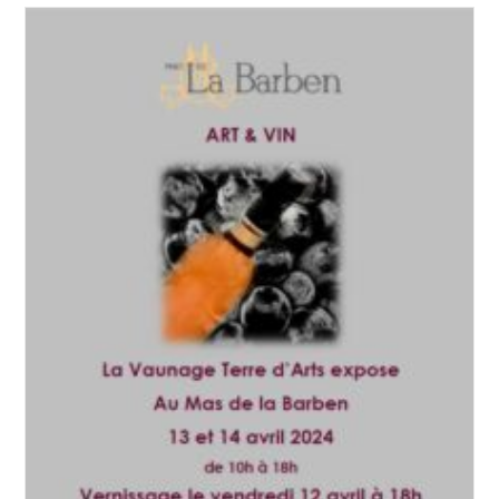
VTA
Sur
Radio
System
Annonçant
Le
Salon
Des
Arts
2024
De
Calvisson