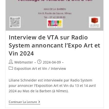
Interview de VTA sur Radio
System annoncant l’Expo Art et
Vin 2024
Auteur/autrice
Publication
Webmaster
2024-04-09
de
publiée :
Post
Exposition Art et Vin
/
Interview
la
category:
publication :
Liliane Schneider est interviewée par Radio System
pour annoncer l'Exposition Art et Vin du 13 et 14 avril
2024 au Mas de la Barben (à Nîmes).
Interview
Continuer La Lecture
De