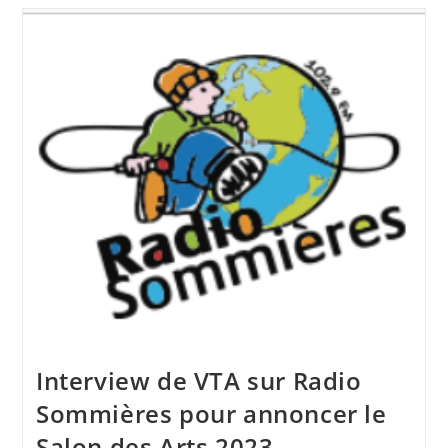
VTA
Sur
Radio
System
Annoncant
L’Expo
Art
Et
Vin
2024
Interview de VTA sur Radio
Sommières pour annoncer le
Salon des Arts 2023