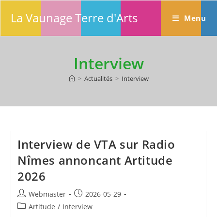
Skip
La Vaunage Terre d'Arts
to
Menu
content
Interview
>
Actualités
>
Interview
Interview de VTA sur Radio
Nîmes annoncant Artitude
2026
Auteur/autrice
Publication
Webmaster
2026-05-29
de
publiée :
Post
Artitude
/
Interview
la
category: