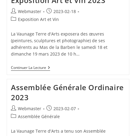
Exposition Art et Vin 2023
Auteur/autrice
Publication
Webmaster
2023-02-18
de
publiée :
Post
Exposition Art et Vin
la
category:
publication :
La Vaunage Terre d'Arts exposera des œuvres
(peintures, sculptures et photographie) de ses
adhérents au Mas de la Barben le samedi 18 et
dimanche 19 mars 2023 de 10 h…
Exposition
Continuer La Lecture
Art
Et
Vin
Assemblée Générale Ordinaire
2023
2023
Auteur/autrice
Publication
Webmaster
2023-02-07
de
publiée :
Post
Assemblée Générale
la
category:
publication :
La Vaunage Terre d'Arts a tenu son Assemblée