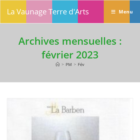
Skip
La Vaunage Terre d'Arts
to
Menu
content
Archives mensuelles :
février 2023
>
PM
>
Fév