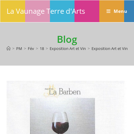
Skip
La Vaunage Terre d'Arts
to
Menu
content
Blog
>
PM
>
Fév
>
18
>
Exposition Art et Vin
>
Exposition Art et Vin 20