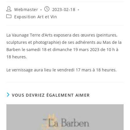
Auteur/autrice
Publication
Webmaster
2023-02-18
de
publiée :
Post
Exposition Art et Vin
la
category:
publication :
La Vaunage Terre d’Arts exposera des œuvres (peintures,
sculptures et photographie) de ses adhérents au Mas de la
Barben le samedi 18 et dimanche 19 mars 2023 de 10 h à
18 heures.
Le vernissage aura lieu le vendredi 17 mars à 18 heures.
VOUS DEVRIEZ ÉGALEMENT AIMER