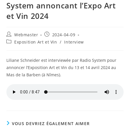
System annoncant l’Expo Art
et Vin 2024
Auteur/autrice
Publication
Webmaster
2024-04-09
de
publiée :
Post
Exposition Art et Vin
/
Interview
la
category:
publication :
Liliane Schneider est interviewée par Radio System pour
annoncer l’Exposition Art et Vin du 13 et 14 avril 2024 au
Mas de la Barben (à Nîmes).
VOUS DEVRIEZ ÉGALEMENT AIMER