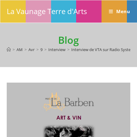
Skip
La Vaunage Terre d'Arts
to
Menu
content
Blog
>
AM
>
Avr
>
9
>
Interview
>
Interview de VTA sur Radio System a