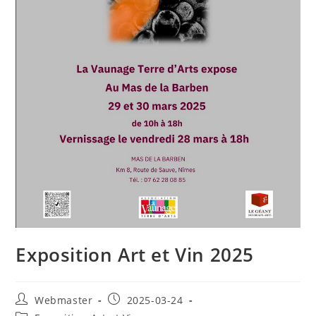
Exposition Art et Vin 2025
Auteur/autrice
Publication
Webmaster
2025-03-24
de
publiée :