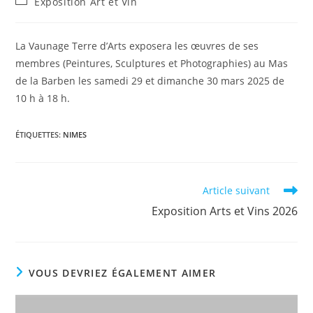
Post
Exposition Art et Vin
la
category:
publication :
La Vaunage Terre d’Arts exposera les œuvres de ses
membres (Peintures, Sculptures et Photographies) au Mas
de la Barben les samedi 29 et dimanche 30 mars 2025 de
10 h à 18 h.
ÉTIQUETTES
:
NIMES
Read
Article suivant
more
Exposition Arts et Vins 2026
articles
VOUS DEVRIEZ ÉGALEMENT AIMER