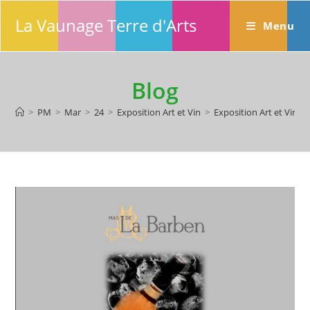
Skip
La Vaunage Terre d'Arts
to
Menu
content
Blog
>
PM
>
Mar
>
24
>
Exposition Art et Vin
>
Exposition Art et Vin 2