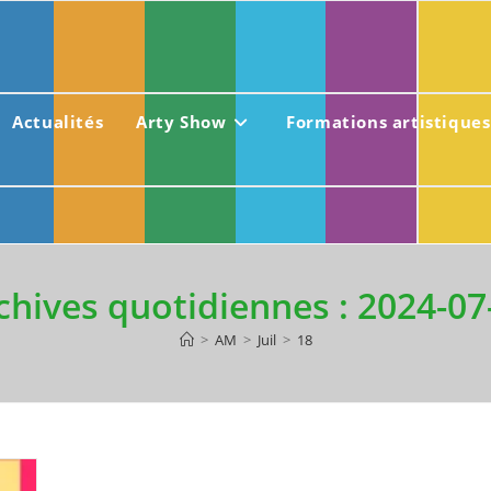
Actualités
Arty Show
Formations artistiques
chives quotidiennes : 2024-07
>
AM
>
Juil
>
18