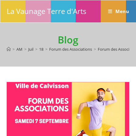
Skip
La Vaunage Terre d'Arts
to
Menu
content
Blog
>
AM
>
Juil
>
18
>
Forum des Associations
>
Forum des Associatio