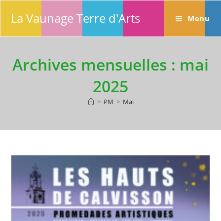
Skip
La Vaunage Terre d'Arts
to
Menu
content
Archives mensuelles : mai
2025
>
PM
>
Mai