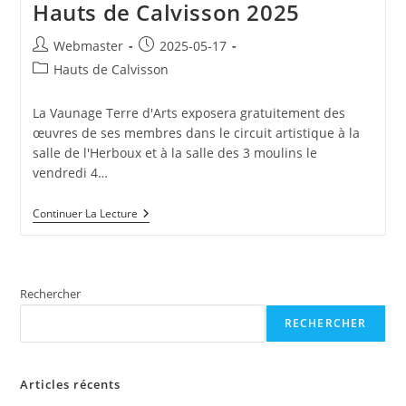
Hauts de Calvisson 2025
Auteur/autrice
Publication
Webmaster
2025-05-17
de
publiée :
Post
Hauts de Calvisson
la
category:
publication :
La Vaunage Terre d'Arts exposera gratuitement des
œuvres de ses membres dans le circuit artistique à la
salle de l'Herboux et à la salle des 3 moulins le
vendredi 4…
Hauts
Continuer La Lecture
De
Calvisson
2025
Rechercher
RECHERCHER
Articles récents