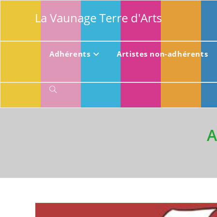
Skip
La Vaunage Terre d'Arts
to
content
Adhérents
Artistes non-adhérents
Toggle
website
A
search