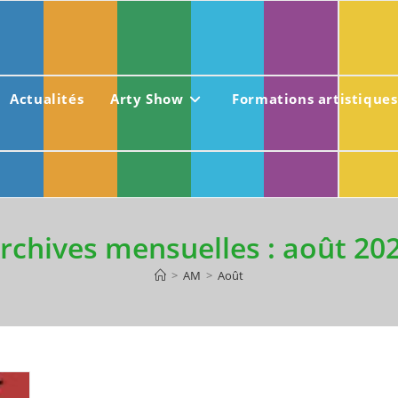
Actualités
Arty Show
Formations artistiques
rchives mensuelles : août 20
>
AM
>
Août