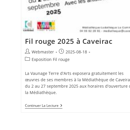
Fil rouge 2025 à Caveirac
Auteur/autrice
Publication
Webmaster
2025-08-18
de
publiée :
Post
Exposition Fil rouge
la
category:
publication :
La Vaunage Terre d'Arts exposera gratuitement les
œuvres de ses membres à la Médiathèque de Caveira
du 2 au 27 septembre 2025 aux horaires d'ouverture 
la Médiathèque.
Fil
Continuer La Lecture
Rouge
2025
À
Caveirac