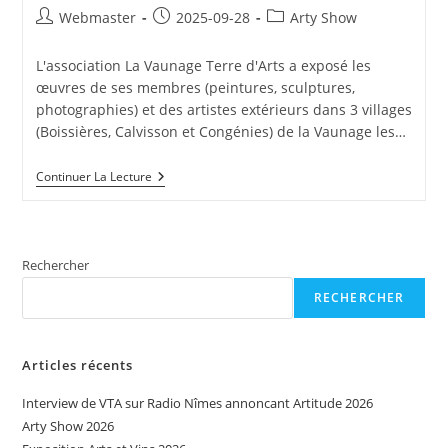
Auteur/autrice
Publication
Post
Webmaster
2025-09-28
Arty Show
de
publiée :
category:
la
L'association La Vaunage Terre d'Arts a exposé les
publication :
œuvres de ses membres (peintures, sculptures,
photographies) et des artistes extérieurs dans 3 villages
(Boissières, Calvisson et Congénies) de la Vaunage les…
Arty
Continuer La Lecture
Show
2025
Rechercher
RECHERCHER
Articles récents
Interview de VTA sur Radio Nîmes annoncant Artitude 2026
Arty Show 2026