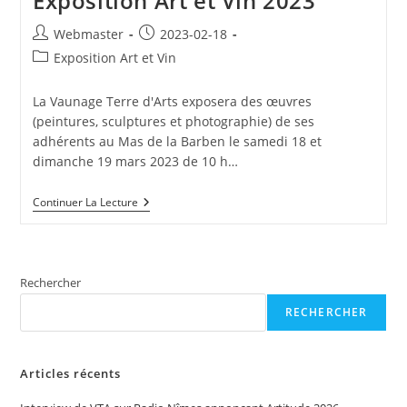
Exposition Art et Vin 2023
Auteur/autrice
Publication
Webmaster
2023-02-18
de
publiée :
Post
Exposition Art et Vin
la
category:
publication :
La Vaunage Terre d'Arts exposera des œuvres
(peintures, sculptures et photographie) de ses
adhérents au Mas de la Barben le samedi 18 et
dimanche 19 mars 2023 de 10 h…
Exposition
Continuer La Lecture
Art
Et
Vin
2023
Rechercher
RECHERCHER
Articles récents