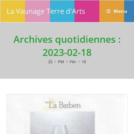
Skip
La Vaunage Terre d'Arts
to
Menu
content
Archives quotidiennes :
2023-02-18
>
PM
>
Fév
>
18