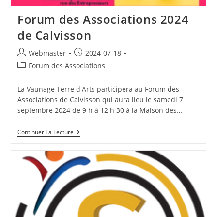
Forum des Associations 2024
de Calvisson
Auteur/autrice
Publication
Webmaster
2024-07-18
de
publiée :
Post
Forum des Associations
la
category:
publication :
La Vaunage Terre d'Arts participera au Forum des
Associations de Calvisson qui aura lieu le samedi 7
septembre 2024 de 9 h à 12 h 30 à la Maison des…
Forum
Continuer La Lecture
Des
Associations
2024
De
Calvisson