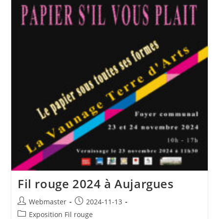
Fil rouge 2024 à Aujargues
Auteur/autrice
Publication
Webmaster
2024-11-13
de
publiée :
Post
Exposition Fil rouge