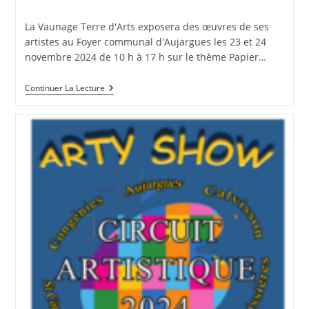
la
category:
publication :
La Vaunage Terre d'Arts exposera des œuvres de ses
artistes au Foyer communal d'Aujargues les 23 et 24
novembre 2024 de 10 h à 17 h sur le thème Papier…
Fil
Continuer La Lecture
Rouge
2024
À
Aujargues