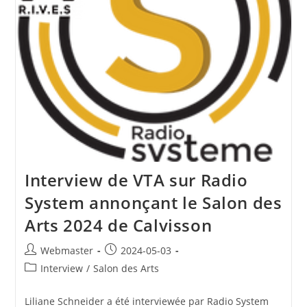
Interview de VTA sur Radio
System annonçant le Salon des
Arts 2024 de Calvisson
Auteur/autrice
Publication
Webmaster
2024-05-03
de
publiée :
Post
Interview
/
Salon des Arts
la
category:
publication :
Liliane Schneider a été interviewée par Radio System