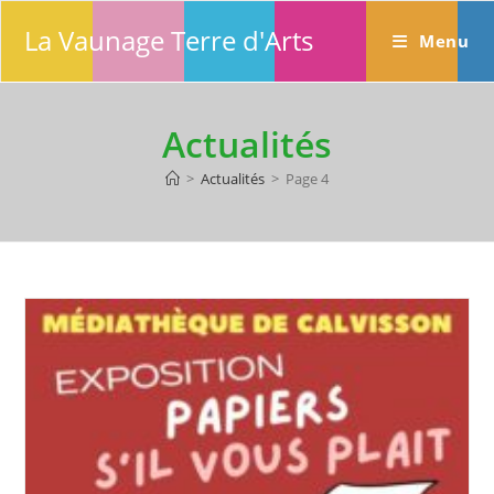
Skip
La Vaunage Terre d'Arts
to
Menu
content
Actualités
>
Actualités
>
Page 4