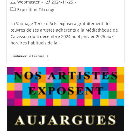
Auteur/autrice
Publication
Webmaster
2024-11-25
de
publiée :
Post
Exposition Fil rouge
la
category:
publication :
La Vaunage Terre d'Arts exposera gratuitement des
œuvres de ses artistes adhérents à la Médiathèque de
Calvisson du 4 décembre 2024 au 4 janvier 2025 aux
horaires habituels de la…
Fil
Continuer La Lecture
Rouge
2024
À
Calvisson