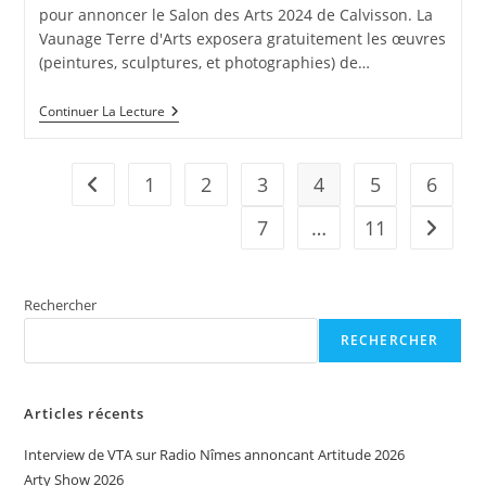
pour annoncer le Salon des Arts 2024 de Calvisson. La
Vaunage Terre d'Arts exposera gratuitement les œuvres
(peintures, sculptures, et photographies) de…
Interview
Continuer La Lecture
De
VTA
Sur
Radio
1
2
3
4
5
6
Go to the previous page
System
Annonçant
7
…
11
Aller à 
Le
Salon
Des
Arts
2024
Rechercher
De
Calvisson
RECHERCHER
Articles récents
Interview de VTA sur Radio Nîmes annoncant Artitude 2026
Arty Show 2026