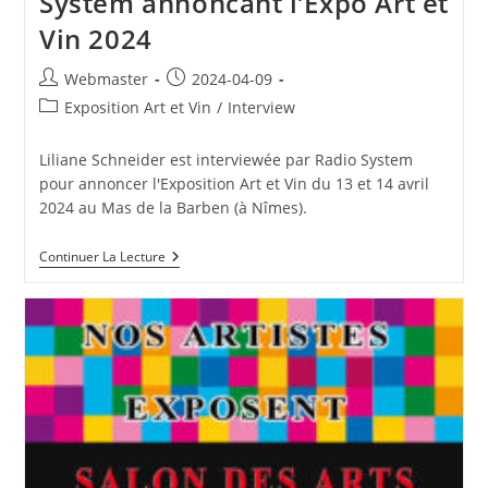
System annoncant l’Expo Art et
Vin 2024
Auteur/autrice
Publication
Webmaster
2024-04-09
de
publiée :
Post
Exposition Art et Vin
/
Interview
la
category:
publication :
Liliane Schneider est interviewée par Radio System
pour annoncer l'Exposition Art et Vin du 13 et 14 avril
2024 au Mas de la Barben (à Nîmes).
Interview
Continuer La Lecture
De
VTA
Sur
Radio
System
Annoncant
L’Expo
Art
Et
Vin
2024