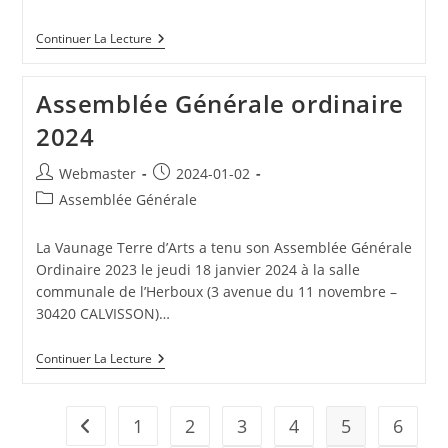
Outil
Continuer La Lecture
De
Protection
Contre
Assemblée Générale ordinaire
L’utilisation
D’œuvre
2024
Par
Une
Intelligence
Auteur/autrice
Publication
Webmaster
2024-01-02
Artificielle
de
publiée :
Post
Assemblée Générale
la
category:
publication :
La Vaunage Terre d’Arts a tenu son Assemblée Générale
Ordinaire 2023 le jeudi 18 janvier 2024 à la salle
communale de l’Herboux (3 avenue du 11 novembre –
30420 CALVISSON)…
Assemblée
Continuer La Lecture
Générale
Ordinaire
2024
1
2
3
4
5
6
Go to the previous page