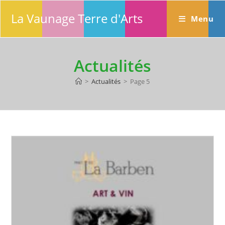
Skip
La Vaunage Terre d'Arts
to
Menu
content
Actualités
>
Actualités
>
Page 5