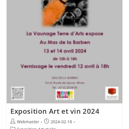
Exposition Art et vin 2024
Auteur/autrice
Publication
Webmaster
2024-02-18
de
publiée :
Post