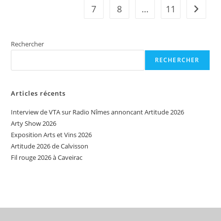
7
8
…
11
Aller à 
Rechercher
RECHERCHER
Articles récents
Interview de VTA sur Radio Nîmes annoncant Artitude 2026
Arty Show 2026
Exposition Arts et Vins 2026
Artitude 2026 de Calvisson
Fil rouge 2026 à Caveirac