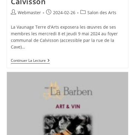
Calvisson
Auteur/autrice
Publication
Post
Webmaster
2024-02-26
Salon des Arts
de
publiée :
category:
la
La Vaunage Terre d'Arts exposera les œuvres de ses
publication :
membres les mercredi 8 et jeudi 9 mai 2024 au foyer
communal de Calvisson (accessible par la rue de la
Cave)…
Salon
Continuer La Lecture
Des
Arts
2024
De
Calvisson