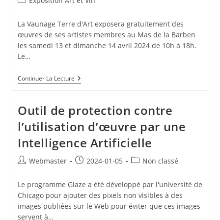
Exposition Art et Vin
la
category:
publication :
La Vaunage Terre d'Art exposera gratuitement des
œuvres de ses artistes membres au Mas de la Barben
les samedi 13 et dimanche 14 avril 2024 de 10h à 18h.
Le…
Exposition
Continuer La Lecture
Art
Et
Vin
Outil de protection contre
2024
l’utilisation d’œuvre par une
Intelligence Artificielle
Auteur/autrice
Publication
Post
Webmaster
2024-01-05
Non classé
de
publiée :
category:
la
Le programme Glaze a été développé par l'université de
publication :
Chicago pour ajouter des pixels non visibles à des
images publiées sur le Web pour éviter que ces images
servent à…